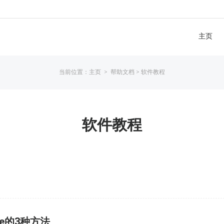
主页
当前位置：
主页
>
帮助文档
>
软件教程
软件教程
one的3种方法