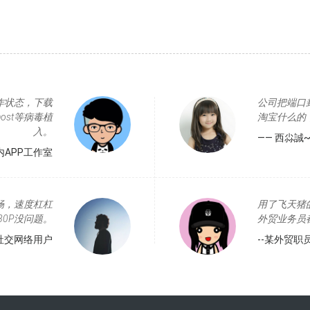
作状态，下载
公司把端口
ost等病毒植
淘宝什么的，
入。
—— 西尛誠~
内APP工作室
畅，速度杠杠
用了飞天猪的
80P没问题。
外贸业务员
社交网络用户
--某外贸职