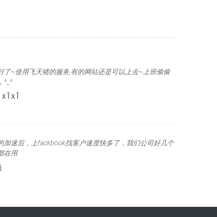
封了~使用飞天猪的服务,有的网站还是可以上去~上班偷偷
^_^
ＸĪＸĪ
加速后，上fackbook找客户速度快多了，我们公司好几个
都在用
员