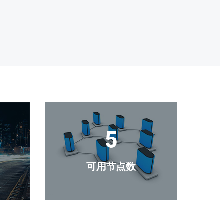
6
）
可用节点数